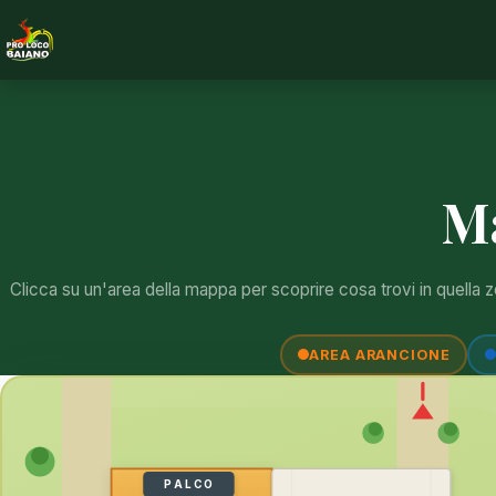
Home
Chi Siamo
Ma
Menù
Clicca su un'area della mappa per scoprire cosa trovi in quella 
Galleria
AREA ARANCIONE
Contattaci
PALCO