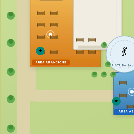
💃
🍽
AREA ARANCIONE
PISTA DA BAL
🍽
AREA A