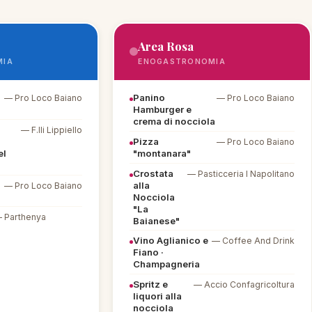
Area Rosa
MIA
ENOGASTRONOMIA
Panino
— Pro Loco Baiano
— Pro Loco Baiano
Hamburger e
crema di nocciola
— F.lli Lippiello
Pizza
— Pro Loco Baiano
el
"montanara"
Crostata
— Pasticceria I Napolitano
alla
— Pro Loco Baiano
Nocciola
"La
 Parthenya
Baianese"
Vino Aglianico e
— Coffee And Drink
Fiano ·
Champagneria
Spritz e
— Accio Confagricoltura
liquori alla
nocciola