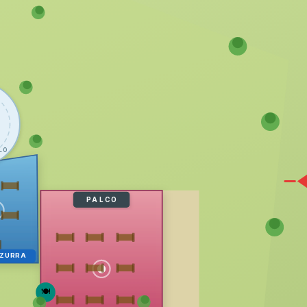
LO
PALCO
ZZURRA
🍽