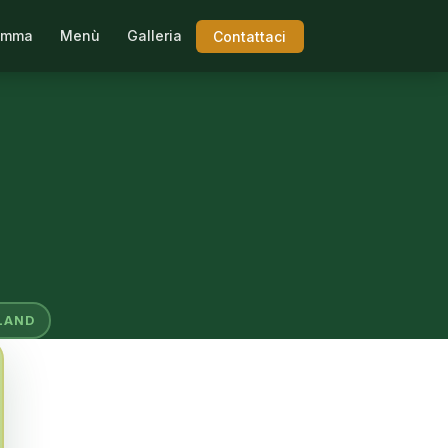
amma
Menù
Galleria
Contattaci
LAND