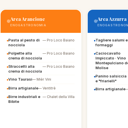
Area Arancione
Area Azzurra
ENOGASTRONOMIA
ENOGASTRONO
Pasta al pesto di
Tagliere salumi e
— Pro Loco Baiano
nocciola
formaggi
Polpette alla
Caciocavallo
— Pro Loco Baiano
crema di nocciola
Impiccato · Vino
Montepulciano d
Straccetti alla
— Pro Loco Baiano
Molise
crema di nocciola
Panino salsiccia
Vino Taurasi
— Mièr Vini
e "friarielli"
Birra artigianale
— Ventitrè
Birra artigianale
—
Birre industriali e
— Chalet della Villa
Bibite