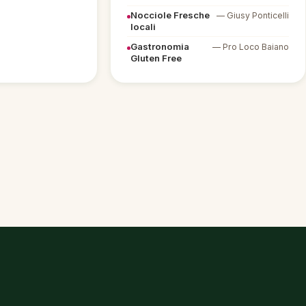
Nocciole Fresche
— Giusy Ponticelli
locali
Gastronomia
— Pro Loco Baiano
Gluten Free